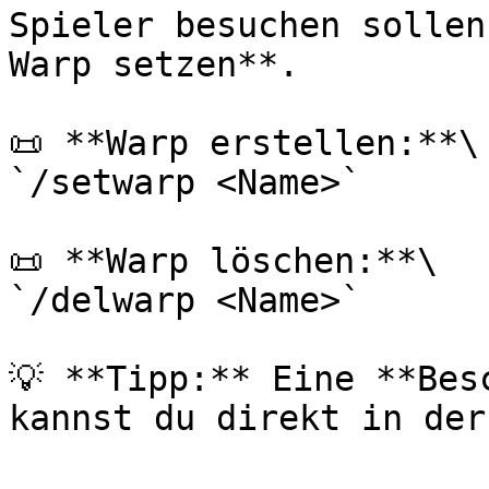
Spieler besuchen sollen
Warp setzen**.

📜 **Warp erstellen:**\

`/setwarp <Name>`

📜 **Warp löschen:**\

`/delwarp <Name>`

💡 **Tipp:** Eine **Bes