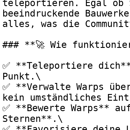
teleportieren. Egal ob 
beeindruckende Bauwerke
alles, was die Communit
### **🚀 Wie funktionie
✅ **Teleportiere dich*
Punkt.\

✅ **Verwalte Warps über
kein umständliches Eint
✅ **Bewerte Warps** auf
Sternen**.\

✅ **Favorisiere deine L