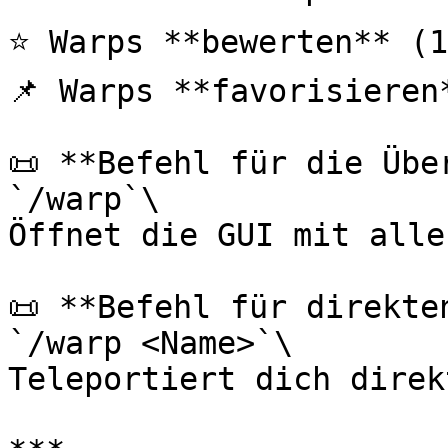
⭐ Warps **bewerten** (1
📌 Warps **favorisieren*
📜 **Befehl für die Über
`/warp`\

Öffnet die GUI mit alle
📜 **Befehl für direkte
`/warp <Name>`\

Teleportiert dich direk