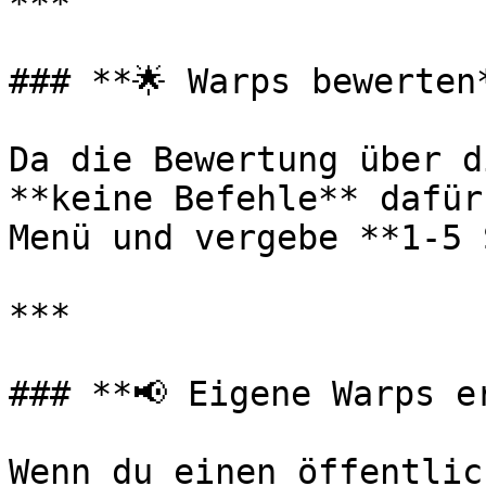
***

### **🌟 Warps bewerten*
Da die Bewertung über d
**keine Befehle** dafür
Menü und vergebe **1-5 
***

### **📢 Eigene Warps e
Wenn du einen öffentlic